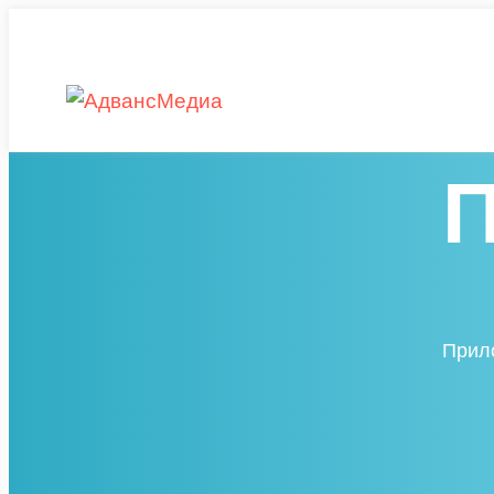
П
Прило