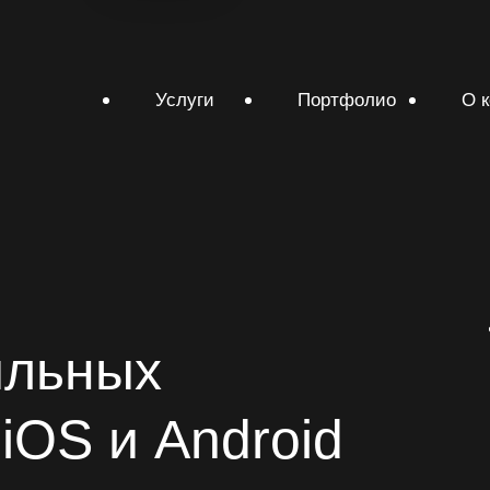
Услуги
Портфолио
О 
ильных
iOS и Android